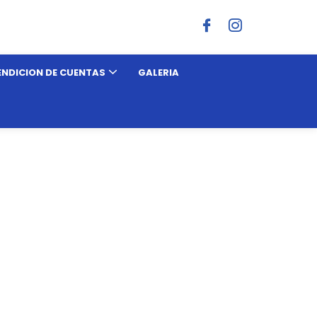
ENDICION DE CUENTAS
GALERIA
R. ADMINISTRACION 2019 – 2023