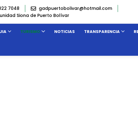
022 7048
gadpuertobolivar@hotmail.com
nidad Siona de Puerto Bolívar
UIA
TURISMO
NOTICIAS
TRANSPARENCIA
R
FIESTAS PARROQUIALES Y PATRONALES