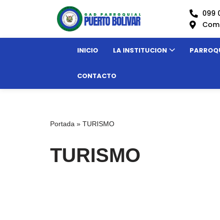
099 
Comu
Saltar
al
INICIO
LA INSTITUCION
PARROQ
contenido
CONTACTO
Portada
»
TURISMO
TURISMO