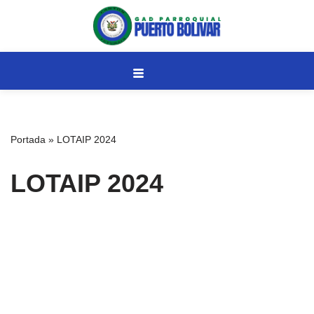
Saltar
al
contenido
Portada
»
LOTAIP 2024
LOTAIP 2024